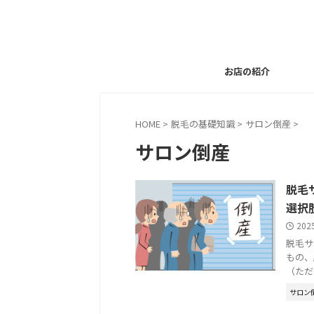
お店の紹介
HOME
>
脱毛の基礎知識
>
サロン倒産
>
サロン倒産
脱毛
選択
202
脱毛サ
もの、
（ただ
サロン